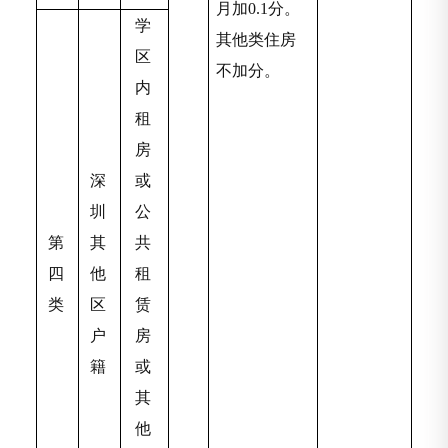
月加0.1分。
学
其他类住房
区
不加分。
内
租
房
深
或
圳
公
第
其
共
四
他
租
类
区
赁
户
房
籍
或
其
他