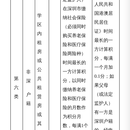
人民共和
在深圳市缴
国港澳居
学
纳社会保险
民居住
区
（必须同时
证》时间
内
购买养老保
最长的一
租
险和医疗保
方计算积
房
险两险种）
分，每满
或
时间最长的
一个月加
公
一方计算积
非
0.1分；如
第
共
分，以同时
深
果父母
六
租
缴纳养老保
（或法定
户
类
赁
险和医疗保
监护人）
籍
房
险的月数作
有一方是
或
为积分月
深圳户籍
其
数，每满1个