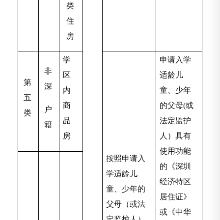
类
住
房
学
申请入学
非
区
适龄儿
第
深
内
童、少年
五
商
的父母(或
户
类
品
法定监护
籍
房
人）具有
使用功能
按照申请入
的《深圳
学适龄儿
经济特区
童、少年的
居住证》
父母（或法
或《中华
定监护人）