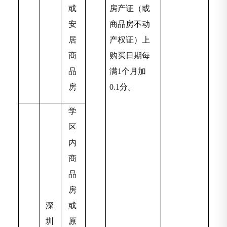
或
房产证（或
安
商品房不动
居
产权证）上
商
购买日期每
品
满1个月加
房
0.1分。
学
区
内
商
品
房
深
或
圳
原