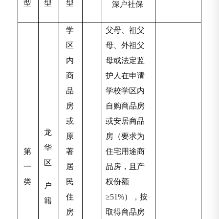
型
型
型
深户社保
学
父母、祖父
区
母、外祖父
内
母或法定监
商
护人在申请
品
学校学区内
房
自购商品房
或
或安居商品
龙
原
房（要求为
华
第
著
住宅用途商
区
一
居
品房，且产
类
民
权份额
户
住
≥51%），按
籍
房
取得商品房