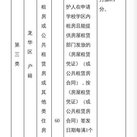
租
护人在申请
分。
房
学校学区内
或
租房且能提
龙
公
供房屋租赁
华
第
共
部门发放的
区
三
租
《房屋租赁
类
赁
凭证》（或
户
房
公共租赁房
籍
或
合同），按
其
《房屋租赁
他
凭证》（或
类
公共租赁房
住
60
合同）签发
房
日期每满1个