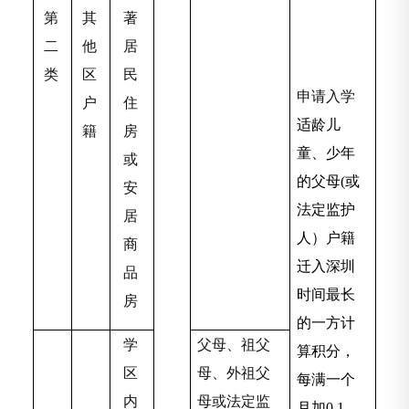
第
其
著
二
他
居
类
区
民
申请入学
户
住
适龄儿
籍
房
童、少年
或
的父母(或
安
法定监护
居
人）户籍
商
迁入深圳
品
时间最长
房
的一方计
学
父母、祖父
算积分，
区
母、外祖父
每满一个
内
母或法定监
月加0.1