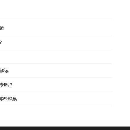
政策
？
策解读
大专吗？
哪些容易