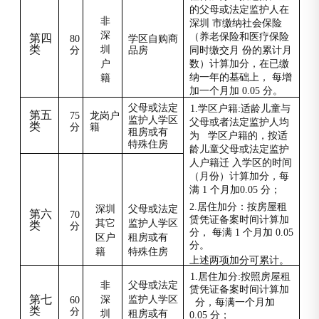
的父母或法定监护人在
非
深圳 市缴纳社会保险
深
（养老保险和医疗保险
第四
80
学区自购商
类
圳
分
品房
同时缴交月 份的累计月
户
数）计算加分，在已缴
纳一年的基础上， 每增
籍
加一个月加 0.05 分。
父母或法定
1.
学区户籍:适龄儿童与
第五
75
龙岗户
监护人学区
父母或者法定监护人均
类
分
籍
租房或有
为 学区户籍的，按适
特殊住房
龄儿童父母或法定监护
人户籍迁 入学区的时间
（月份）计算加分，每
满 1 个月加0.05 分；
2.
居住加分：按房屋租
深圳
父母或法定
第六
70
赁凭证备案时间计算加
其它
监护人学区
类
分
分， 每满 1 个月加 0.05
区户
租房或有
分。
籍
特殊住房
上述两项加分可累计。
1.
居住加分:按照房屋租
非
父母或法定
赁凭证备案时间计算加
第七
深
监护人学区
60
分，每满一个月加
类
分
圳
租房或有
0.05 分；