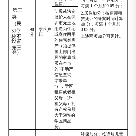
间（月份）计算加分，
住房。
每满 1 个月加0.05 分；
第三
父母或法定
2.
居住加分：按房屋租
类
监护人在深
赁凭证的备案时间计算
圳市无土地
（民
加 分，每满 1 个月加
用途为住宅
90
学区户
0.05 分。
办学
分
籍
或商住两用
校不
上述两项加分可累计。
的住宅类房
设置
产（须提供
第三
类）
国土部门出
具的家庭成
员在本市
的“不动产
信息查询
结果单
”），学区
租房或者祖
父母 （外
祖父母）拥
有产权份额
大于50%的
学区商品
房。
社保加分：按适龄儿童