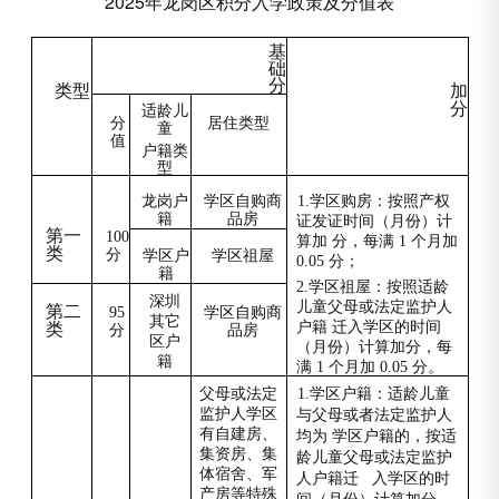
2025年龙岗区积分入学政策及分值表
基
础
分
类型
加
分
适龄儿
分
居住类型
童
值
户籍类
型
龙岗户
学区自购商
1.
学区购房：按照产权
籍
品房
证发证时间（月份）计
第一
100
算加 分，每满 1 个月加
类
分
学区户
学区祖屋
0.05 分；
籍
2.
学区祖屋：按照适龄
深圳
儿童父母或法定监护人
第二
95
学区自购商
其它
户籍 迁入学区的时间
类
分
品房
区户
（月份）计算加分，每
籍
满 1 个月加 0.05 分。
父母或法定
1.
学区户籍：适龄儿童
监护人学区
与父母或者法定监护人
有自建房、
均为 学区户籍的，按适
集资房、集
龄儿童父母或法定监护
体宿舍、军
人户籍迁 入学区的时
产房等特殊