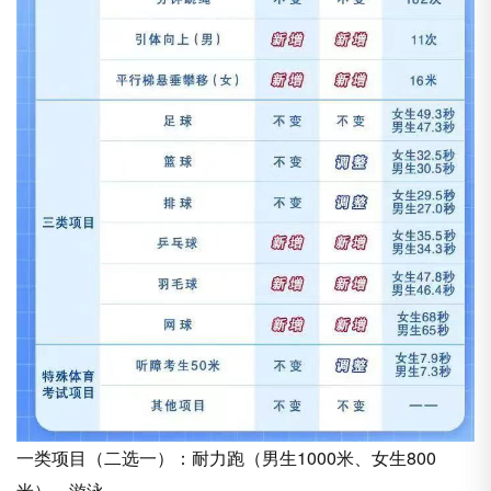
一类项目（二选一）：耐力跑（男生1000米、女生800
米）、游泳