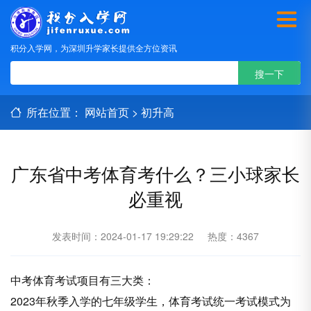
积分入学网，为深圳升学家长提供全方位资讯
所在位置：
网站首页
>
初升高
广东省中考体育考什么？三小球家长
必重视
发表时间：2024-01-17 19:29:22
热度：4367
中考体育考试项目有三大类：
2023年秋季入学的七年级学生，体育考试统一考试模式为